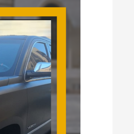
صباح
السالم