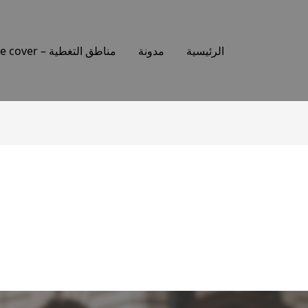
الرئيسية
مدونة
مناطق التغطية – Places we cover