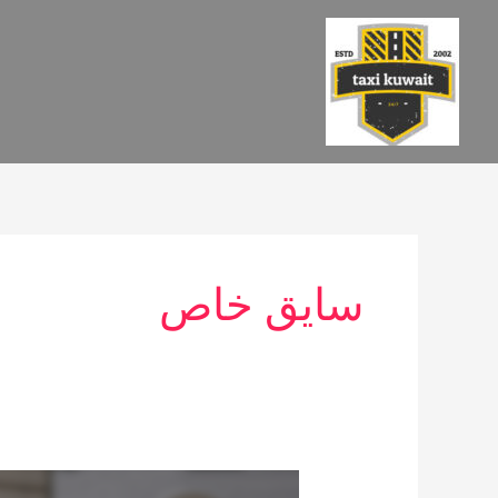
خطي
لى
لمحتوى
سايق خاص
تاكسي