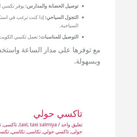
توصيل الحضانة والمدارس
:
يوفر تكسي ال
التجول السياحي
:
إذا كنت ترغب في استك
السياحية.
التوصيل للمناسبات
:
تعمل تكسي الكويت أ
مع توفرها على مدار الساعة واستخد
وبسهولة.
تاكسي حولي
تاكسي
حولي
تعليق واحد
/
taxi salmiya
,
taxi
,
تاكسى
,
ت
حولى
,
تاكسي حولي
,
تكاسى
,
تكاسي
,
تكس