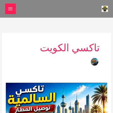
خطي
لى
لمحتوى
تاكسي الكويت
تاكسي
السالمية
24
ساعة
–