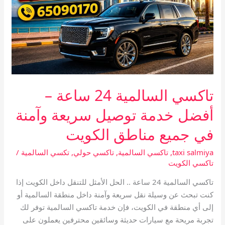
أفضل
خدمة
توصيل
سريعة
وآمنة
في
جميع
تاكسي السالمية 24 ساعة –
مناطق
الكويت
أفضل خدمة توصيل سريعة وآمنة
في جميع مناطق الكويت
taxi salmiya
,
تاكسي السالمية
,
تاكسي حولي
,
تكسي السالمية
/
تاكسي الكويت
تاكسي السالمية 24 ساعة .. الحل الأمثل للتنقل داخل الكويت إذا
كنت تبحث عن وسيلة نقل سريعة وآمنة داخل منطقة السالمية أو
إلى أي منطقة في الكويت، فإن خدمة تاكسي السالمية توفر لك
تجربة مريحة مع سيارات حديثة وسائقين محترفين يعملون على