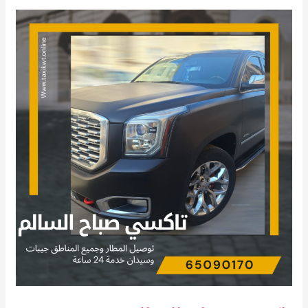
تاكسي
صباح
السالم