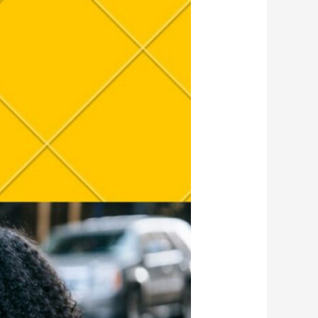
عبد
الله
المبارك