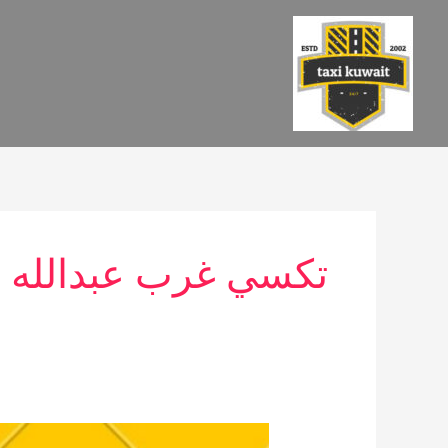
خطي
لى
لمحتوى
تكسي غرب عبدالله ا
تاكسي