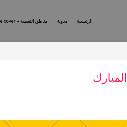
الرئيسية
مدونة
مناطق التغطية – Places we cover
لمبارك