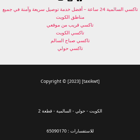
تاكسي السالمية 24 ساعة – أفضل خدمة توصيل سريعة وآمنة في جميع
مناطق الكويت
تاكسي قريب من موقعي
تاكسي الكويت
تاكسي صباح السالم
تاكسي حولي
Copyright © [2023] [taxikwt]
الكويت - حولي - السالمية - قطعة 2
للاستفسارات : 65090170