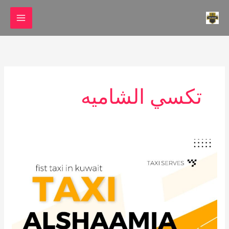
خطي
لى
لمحتوى
تكسي الشاميه
تاكسي
الشامية