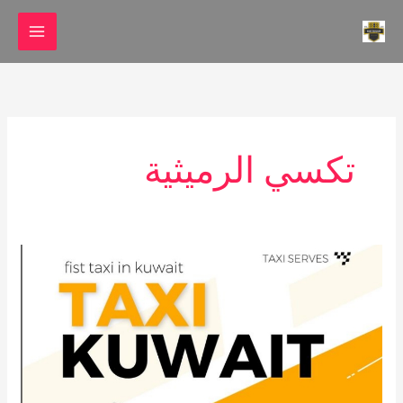
خطي
لى
لمحتوى
تكسي الرميثية
تاكسي
الجابرية