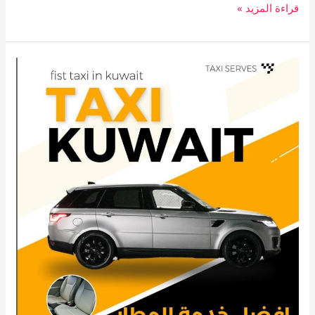
قراءة المزيد »
رقم
تاكسي
الكويت
65090170