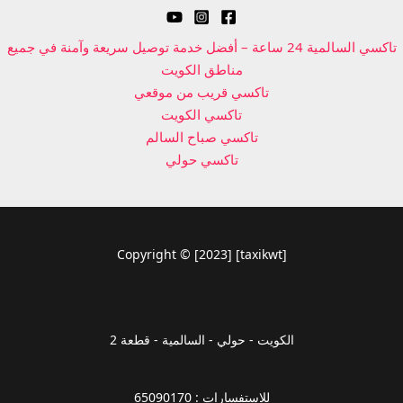
تاكسي السالمية 24 ساعة – أفضل خدمة توصيل سريعة وآمنة في جميع
مناطق الكويت
تاكسي قريب من موقعي
تاكسي الكويت
تاكسي صباح السالم
تاكسي حولي
Copyright © [2023] [taxikwt]
الكويت - حولي - السالمية - قطعة 2
للاستفسارات : 65090170