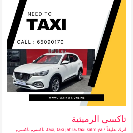
تاكسي الرميثية
اترك تعليقاً
/
taxi salmiya
,
taxi jahra
,
taxi
,
تاكسى
,
تاكسي
,