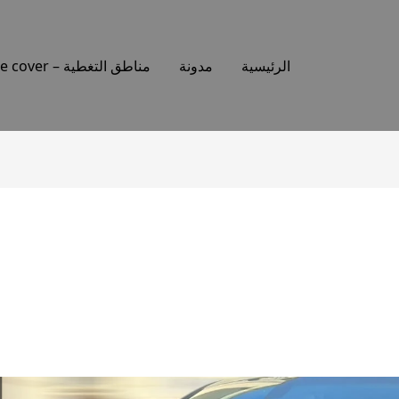
الرئيسية
مدونة
مناطق التغطية – Places we cover