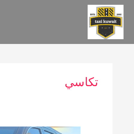
خطي
لى
لمحتوى
تكاسي
تاكسي