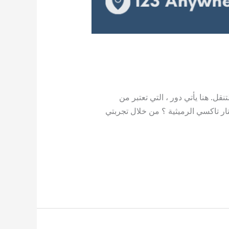
ل. هنا يأتي دور ، التي تعتبر من
حاجة إلى توصيل سريع أو جولة للاستكشاف. https://taxialkuwait.com/ لماذا تختار تاكسي الرميثية ؟ من خلال تجربتي