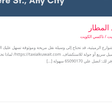
المطار
يت
/
تاكسي الكويت
رع الرميثية، قد تحتاج إلى وسيلة نقل مريحة وموثوقة تسهل عليك التنق
الخيارات المثالية سواء كنت ب
لي 65090170 سهولة […]