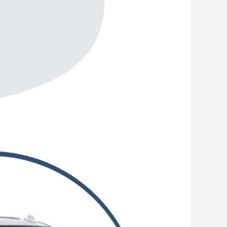
الرميثية
توصيل
المطار