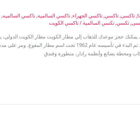
t
,
تاكسى
,
تاكسي
,
تاكسي الجهراء
,
تاكسي السالمية
,
تاكسي السالميه
,
ت
سى
,
تكسي
,
تكسي السالمية
/
تاكسي الكويت
65090 أفضل إختيار لك يمكنك حجز موعدك للذهاب إلي مطار الكويت مطار الكويت ال
بعد 15.5 كيلومتر جنوب مدينة الكويت، وقد تم البدء في تأسيسه عام 1962
ركاب ومحطة بضائع وأنظمة رادار، متطورة وفندق