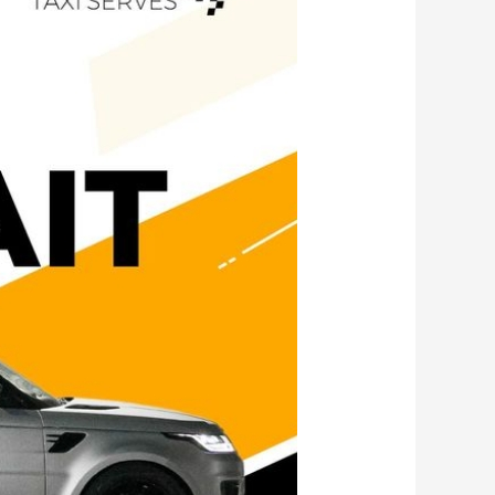
تاكسي
الكويت
65090170