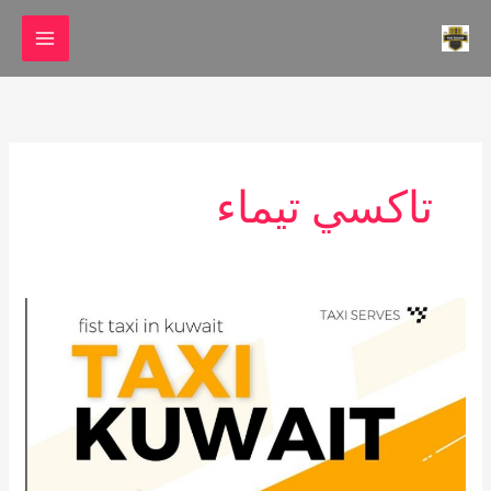
خطي
لى
لمحتوى
تاكسي تيماء
تاكسي
الجهراء