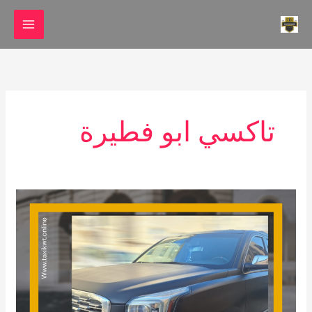
خطي
لى
لمحتوى
تاكسي ابو فطيرة
تاكسي
صباح
السالم