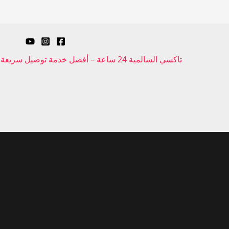
تاكسي السالمية 24 ساعة – أفضل خدمة توصيل سريعة وآمنة في جميع مناطق الكويت