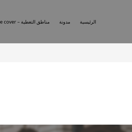
الرئيسية
مدونة
مناطق التغطية – Places we cover