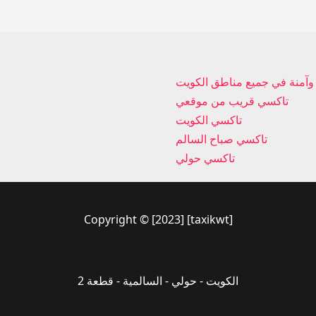
تاكسي قريب من موقعي
تاكسي الكويت
تاكسي صباح السالم
تاكسي حولي
Copyright © [2023] [taxikwt]
الكويت - حولي - السالمية - قطعة 2