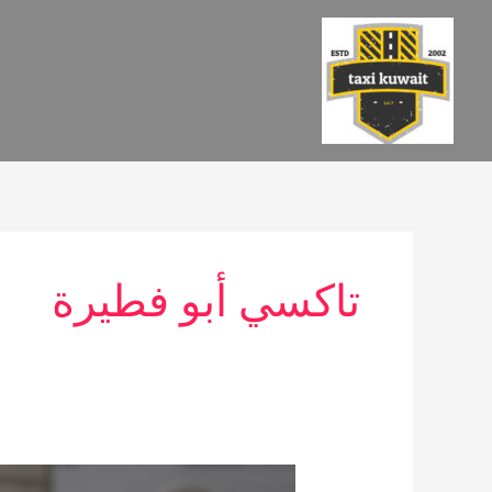
خطي
لى
لمحتوى
تاكسي أبو فطيرة
تاكسي