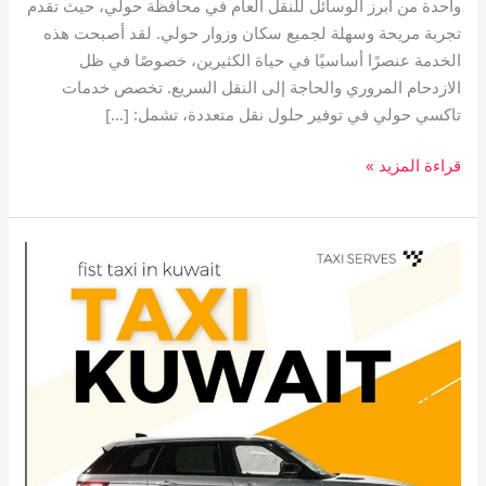
واحدة من أبرز الوسائل للنقل العام في محافظة حولي، حيث تقدم
تجربة مريحة وسهلة لجميع سكان وزوار حولي. لقد أصبحت هذه
الخدمة عنصرًا أساسيًا في حياة الكثيرين، خصوصًا في ظل
الازدحام المروري والحاجة إلى النقل السريع. تخصص خدمات
تاكسي حولي في توفير حلول نقل متعددة، تشمل: […]
قراءة المزيد »
تاكسي
الجابرية