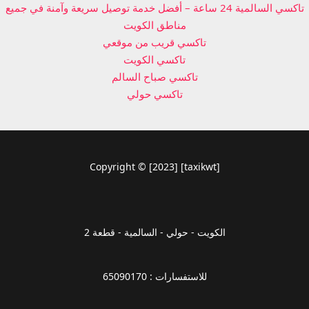
تاكسي السالمية 24 ساعة – أفضل خدمة توصيل سريعة وآمنة في جميع
مناطق الكويت
تاكسي قريب من موقعي
تاكسي الكويت
تاكسي صباح السالم
تاكسي حولي
Copyright © [2023] [taxikwt]
الكويت - حولي - السالمية - قطعة 2
للاستفسارات : 65090170