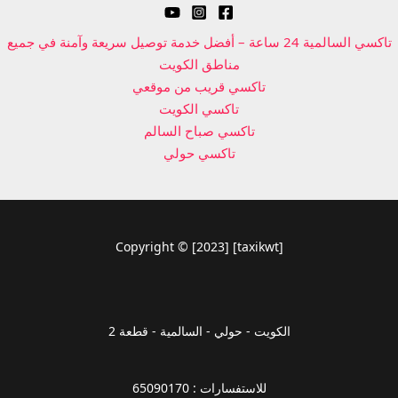
تاكسي السالمية 24 ساعة – أفضل خدمة توصيل سريعة وآمنة في جميع
مناطق الكويت
تاكسي قريب من موقعي
تاكسي الكويت
تاكسي صباح السالم
تاكسي حولي
Copyright © [2023] [taxikwt]
الكويت - حولي - السالمية - قطعة 2
للاستفسارات : 65090170