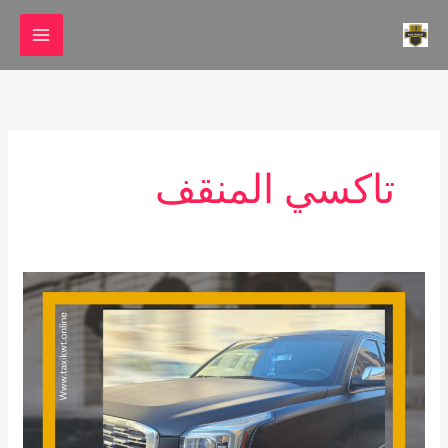
خطي
لى
لمحتوى
تاكسي المنقف
تاكسي
القمة