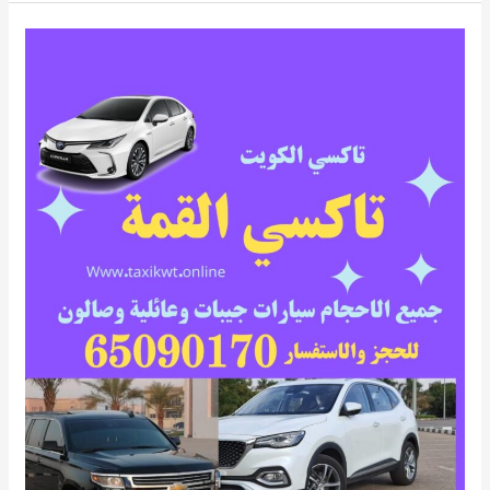
تاكسي
القمة