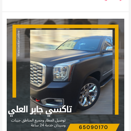
تاكسي
جابر
العلي