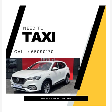
تاكسي
الرميثية