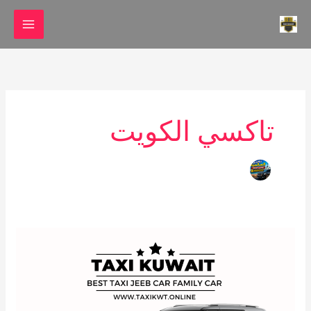
خطي
لى
لمحتوى
تاكسي الكويت
تاكسي
vip