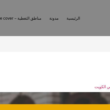
الرئيسية
مدونة
مناطق التغطية – Places we cover
ي الكويت