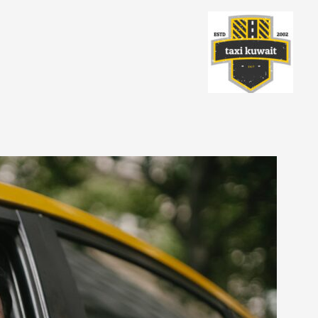
خطي
لى
لمحتوى