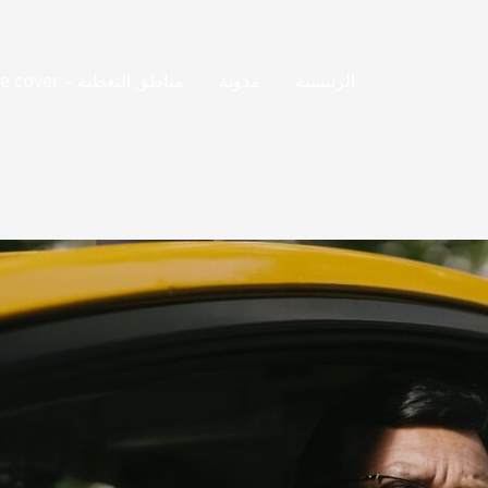
الرئيسية
مدونة
مناطق التغطية – Places we cover